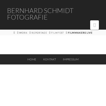
BERNHARD
BERNHARD SCHMIDT
FOTOGRAFIE
SCHMIDT
Navi
FOTOGRAFIE
HOME
WORK
REPORTAGE
FILMFEST
FILMMAKERS LIVE
HOME
KONTAKT
IMPRESSUM