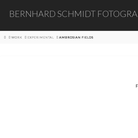
BERNHARD
BERNHARD SCHMIDT FOTOGRA
SCHMIDT
HOME
WORK
EXPERIMENTAL
AMBROSIAN FIELDS
FOTOGRAFIE
F