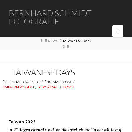
BERNHARD
BERNHARD SCHMIDT
FOTOGRAFIE
SCHMIDT
Navi
FOTOGRAFIE
HOME
NEWS
TAIWANESE DAYS
TAIWANESE DAYS
BERNHARD SCHMIDT
10. MÄRZ 2023
MISSION POSSIBLE
,
REPORTAGE
,
TRAVEL
Taiwan 2023
In 20 Tagen einmal rund um die Insel, einmal in der Mitte auf