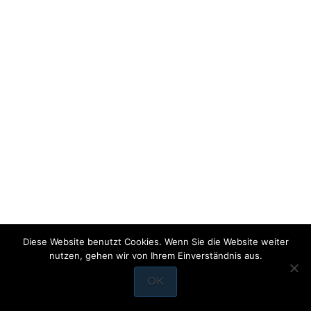
FASHION BEAUTY
[envira-album id=”2212″]
Diese Website benutzt Cookies. Wenn Sie die Website weiter
nutzen, gehen wir von Ihrem Einverständnis aus.
OK
HOME
KONTAKT
IMPRESSUM