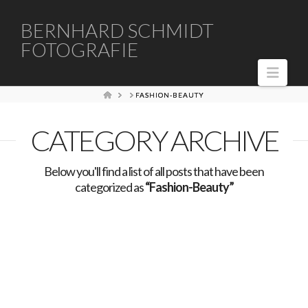
BERNHARD
BERNHARD SCHMIDT
FOTOGRAFIE
SCHMIDT
Navi
FOTOGRAFIE
HOME
FASHION-BEAUTY
CATEGORY ARCHIVE
Below you'll find a list of all posts that have been
categorized as
“Fashion-Beauty”