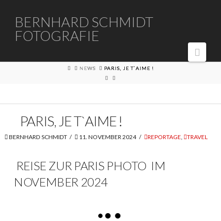
BERNHARD
BERNHARD SCHMIDT
FOTOGRAFIE
SCHMIDT
Navi
FOTOGRAFIE
HOME
NEWS
PARIS, JE T`AIME !
PARIS, JE T`AIME !
BERNHARD SCHMIDT
11. NOVEMBER 2024
REPORTAGE
,
TRAVEL
REISE ZUR PARIS PHOTO IM
NOVEMBER 2024