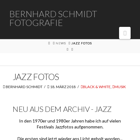
BERNHARD
BERNHARD SCHMIDT
FOTOGRAFIE
SCHMIDT
Navi
FOTOGRAFIE
HOME
NEWS
JAZZ FOTOS
JAZZ FOTOS
BERNHARD SCHMIDT
18. MÄRZ 2018
BLACK & WHITE
,
MUSIK
NEU AUS DEM ARCHIV - JAZZ
In den 1970er und 1980er Jahren habe ich auf vielen
Festivals Jazzfotos aufgenommen.
Die ersten sind jetzt wieder ans Licht geholt worden...