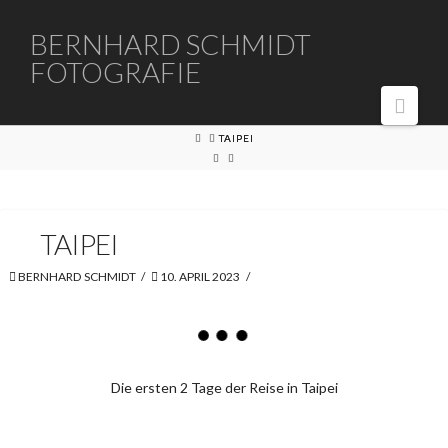
BERNHARD
BERNHARD SCHMIDT
FOTOGRAFIE
SCHMIDT
Navi
FOTOGRAFIE
HOME
TAIPEI
TAIPEI
BERNHARD SCHMIDT
10. APRIL 2023
Die ersten 2 Tage der Reise in Taipei