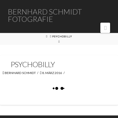
BERNHARD
BERNHARD SCHMIDT
FOTOGRAFIE
SCHMIDT
Navi
FOTOGRAFIE
HOME
PSYCHOBILLY
PSYCHOBILLY
BERNHARD SCHMIDT
8. MÄRZ 2016