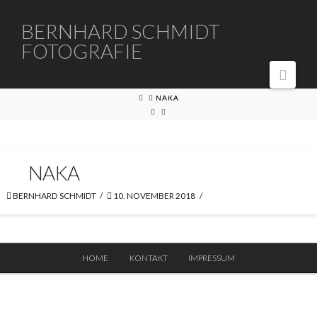
BERNHARD
BERNHARD SCHMIDT
FOTOGRAFIE
SCHMIDT
Navi
FOTOGRAFIE
HOME
NAKA
NAKA
BERNHARD SCHMIDT
10. NOVEMBER 2018
HOME
KONTAKT
IMPRESSUM