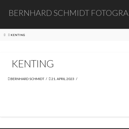
BERNHARD
BERNHARD SCHMIDT FOTOGRA
SCHMIDT
HOME
KENTING
FOTOGRAFIE
KENTING
BERNHARD SCHMIDT
21. APRIL 2023