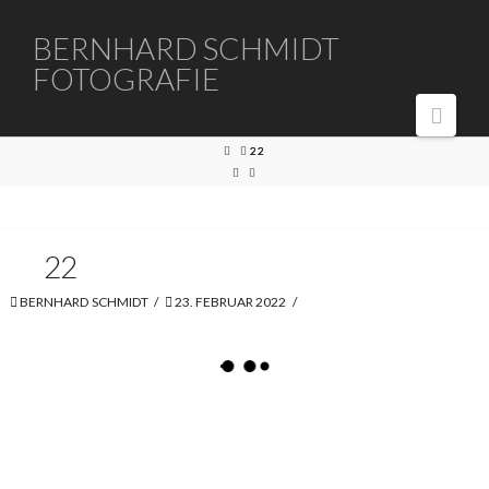
BERNHARD
BERNHARD SCHMIDT
FOTOGRAFIE
SCHMIDT
Navi
FOTOGRAFIE
HOME
22
22
BERNHARD SCHMIDT
23. FEBRUAR 2022