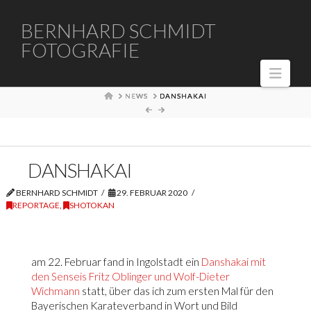
BERNHARD
BERNHARD SCHMIDT
FOTOGRAFIE
SCHMIDT
Navi
FOTOGRAFIE
HOME
NEWS
DANSHAKAI
DANSHAKAI
BERNHARD SCHMIDT
29. FEBRUAR 2020
REPORTAGE
,
SHOTOKAN
am 22. Februar fand in Ingolstadt ein
Danshakai mit
den Senseis Fritz Oblinger und Wolf-Dieter
Wichmann
statt, über das ich zum ersten Mal für den
Bayerischen Karateverband in Wort und Bild